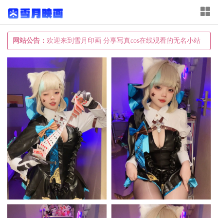
T
o
g
网站公告：
欢迎来到雪月印画 分享写真cos在线观看的无名小站
g
l
e
n
a
v
i
g
a
t
i
o