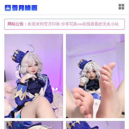
T
o
g
网站公告：
欢迎来到雪月印画 分享写真cos在线观看的无名小站
g
l
e
n
a
v
i
g
a
t
i
o