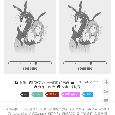
标题：
肉扣热热子(rioko凉凉子) 黑贞
日期：
2025/07/31
浏览：
193次
描述：
未填写
cos
rioko
凉凉子
肉扣热热子
黑贞
友情链接：
风花雪月ACG
(>^ω^<)喵源领域
★初音社★
AKiAnime在线动
漫
LycorisGal
月谣Galgame
初音导航
绮梦ACG
次元猫导航
白鹭学园