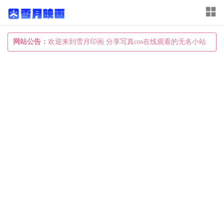
T
o
g
网站公告：
欢迎来到雪月印画 分享写真cos在线观看的无名小站
g
l
e
n
a
v
i
g
a
t
i
o