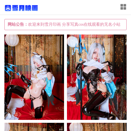
T
o
g
网站公告：
欢迎来到雪月印画 分享写真cos在线观看的无名小站
g
l
e
n
a
v
i
g
a
t
i
o