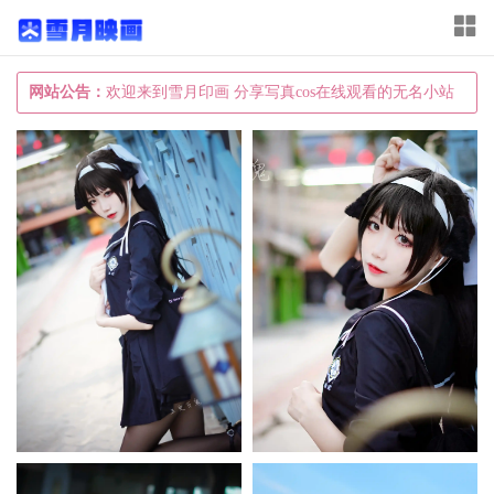
T
o
g
网站公告：
欢迎来到雪月印画 分享写真cos在线观看的无名小站
g
l
e
n
a
v
i
g
a
t
i
o