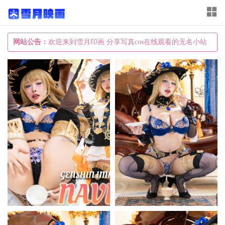
T
o
g
网站公告：
欢迎来到雪月印画 分享写真cos在线观看的无名小站
g
l
e
n
a
v
i
g
a
t
i
o