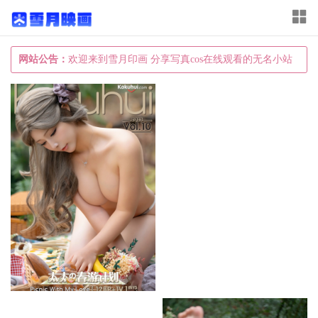
T
o
g
网站公告：
欢迎来到雪月印画 分享写真cos在线观看的无名小站
g
l
e
n
a
v
i
g
a
t
i
o