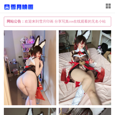
T
o
g
网站公告：
欢迎来到雪月印画 分享写真cos在线观看的无名小站
g
l
e
n
a
v
i
g
a
t
i
o