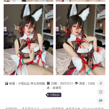
标题：
小瑶幺幺 停云自拍版
日期：
2025/12/11
浏览：
126次
描
述：
未填写
小瑶幺幺
友情链接：
风花雪月ACG
(>^ω^<)喵源领域
★初音社★
AKiAnime在线动