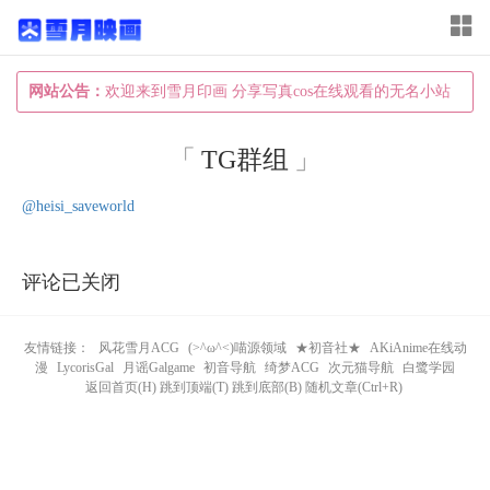
T
o
g
网站公告：
欢迎来到雪月印画 分享写真cos在线观看的无名小站
g
l
TG群组
e
@heisi_saveworld
n
a
评论已关闭
v
i
友情链接：
风花雪月ACG
(>^ω^<)喵源领域
★初音社★
AKiAnime在线动
g
漫
LycorisGal
月谣Galgame
初音导航
绮梦ACG
次元猫导航
白鹭学园
a
返回首页(H) 跳到顶端(T) 跳到底部(B) 随机文章(Ctrl+R)
t
i
o