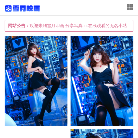
T
o
g
网站公告：
欢迎来到雪月印画 分享写真cos在线观看的无名小站
g
l
e
n
a
v
i
g
a
t
i
o