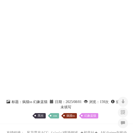
标题：
疯猫ss 幻象蓝猫
日期：
2025/08/01
浏览：
159次
描述：
未填写
黑丝
cos
疯猫ss
幻象蓝猫
友情链接：
风花雪月ACG
(>^ω^<)喵源领域
★初音社★
AKiAnime在线动