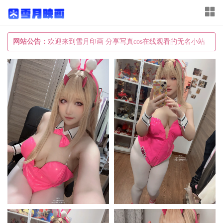
T
o
g
网站公告：
欢迎来到雪月印画 分享写真cos在线观看的无名小站
g
l
e
n
a
v
i
g
a
t
i
o