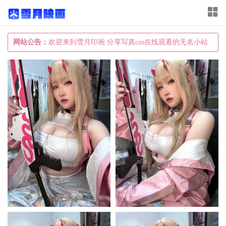
T
o
g
网站公告：
欢迎来到雪月印画 分享写真cos在线观看的无名小站
g
l
e
n
a
v
i
g
a
t
i
o