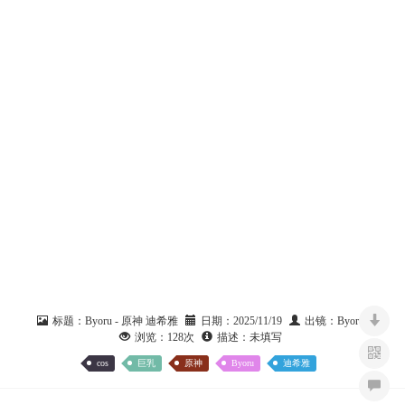
标题：
Byoru - 原神 迪希雅
日期：
2025/11/19
出镜：
Byoru
浏览：
128次
描述：
未填写
cos
巨乳
原神
Byoru
迪希雅