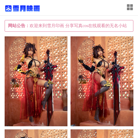
T
o
g
网站公告：
欢迎来到雪月印画 分享写真cos在线观看的无名小站
g
l
e
n
a
v
i
g
a
t
i
o