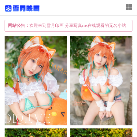
T
o
g
网站公告：
欢迎来到雪月印画 分享写真cos在线观看的无名小站
g
l
e
n
a
v
i
g
a
t
i
o