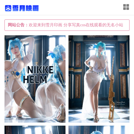
T
o
g
网站公告：
欢迎来到雪月印画 分享写真cos在线观看的无名小站
g
l
e
n
a
v
i
g
a
t
i
o