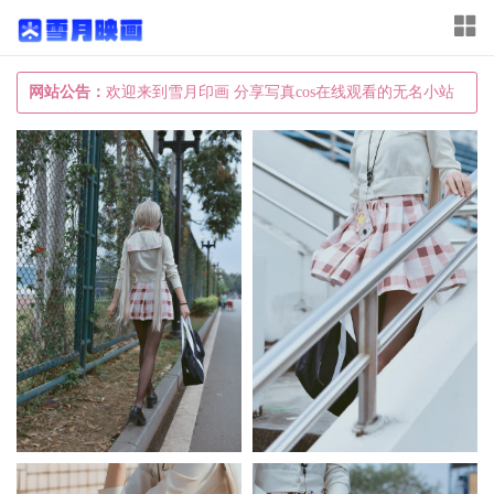
T
o
g
网站公告：
欢迎来到雪月印画 分享写真cos在线观看的无名小站
g
l
e
n
a
v
i
g
a
t
i
o