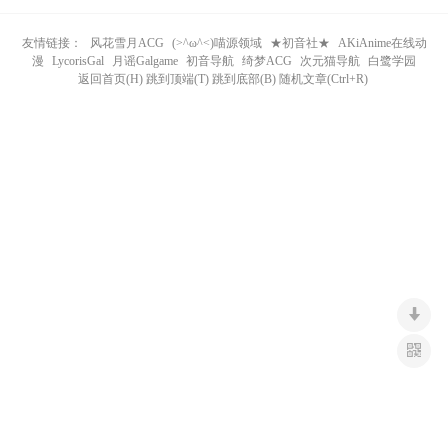
n
友情链接：
风花雪月ACG
(>^ω^<)喵源领域
★初音社★
AKiAnime在线动
漫
LycorisGal
月谣Galgame
初音导航
绮梦ACG
次元猫导航
白鹭学园
返回首页(H) 跳到顶端(T) 跳到底部(B) 随机文章(Ctrl+R)