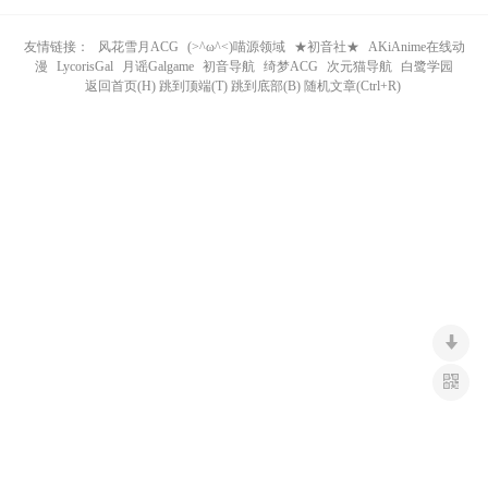
n
友情链接：
风花雪月ACG
(>^ω^<)喵源领域
★初音社★
AKiAnime在线动
漫
LycorisGal
月谣Galgame
初音导航
绮梦ACG
次元猫导航
白鹭学园
返回首页(H) 跳到顶端(T) 跳到底部(B) 随机文章(Ctrl+R)