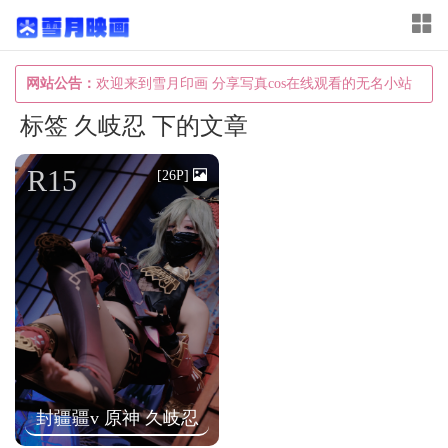
T
o
g
网站公告：
欢迎来到雪月印画 分享写真cos在线观看的无名小站
g
标签 久岐忍 下的文章
l
e
R15
[26P]
n
a
v
i
g
a
t
i
封疆疆v 原神 久岐忍
o