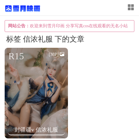
T
o
g
网站公告：
欢迎来到雪月印画 分享写真cos在线观看的无名小站
g
标签 信浓礼服 下的文章
l
e
R15
[38P]
n
a
v
i
g
a
t
i
封疆疆v 信浓礼服
o