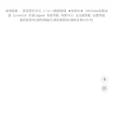
n
友情链接：
风花雪月ACG
(>^ω^<)喵源领域
★初音社★
AKiAnime在线动
漫
LycorisGal
月谣Galgame
初音导航
绮梦ACG
次元猫导航
白鹭学园
返回首页(H) 跳到顶端(T) 跳到底部(B) 随机文章(Ctrl+R)