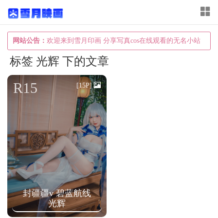
T
o
g
网站公告：
欢迎来到雪月印画 分享写真cos在线观看的无名小站
g
标签 光辉 下的文章
l
e
R15
[15P]
n
a
v
i
g
a
t
封疆疆v 碧蓝航线
i
光辉
o