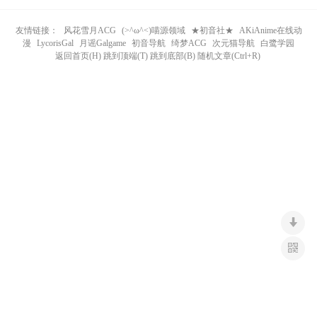
n
友情链接：
风花雪月ACG
(>^ω^<)喵源领域
★初音社★
AKiAnime在线动
漫
LycorisGal
月谣Galgame
初音导航
绮梦ACG
次元猫导航
白鹭学园
返回首页(H) 跳到顶端(T) 跳到底部(B) 随机文章(Ctrl+R)