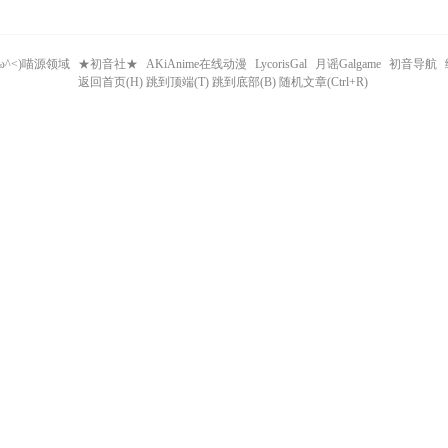
^ω^<)喵源领域
★初音社★
AKiAnime在线动漫
LycorisGal
月谣Galgame
初音导航
返回首页(H) 跳到顶端(T) 跳到底部(B) 随机文章(Ctrl+R)