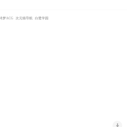
绮梦ACG
次元猫导航
白鹭学园