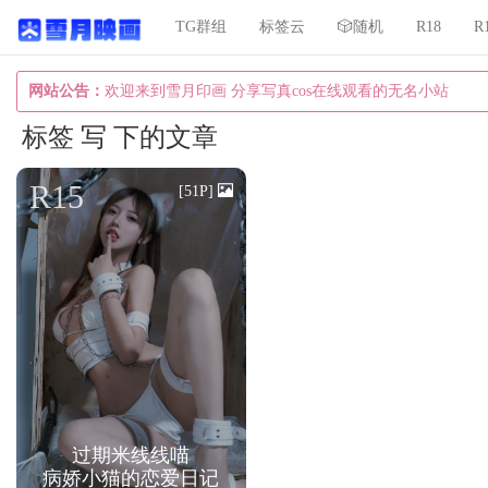
TG群组
标签云
🎲随机
R18
R
网站公告：
欢迎来到雪月印画 分享写真cos在线观看的无名小站
标签 写 下的文章
R15
[51P]
过期米线线喵
病娇小猫的恋爱日记