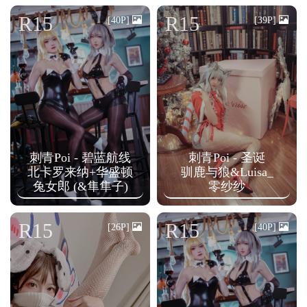
n
R15
R15
[40P]
[39P]
刺青Poi - 碧蓝航线
刺青Poi - 圣诞
北卡罗来纳+华盛顿
驯鹿与狼&Luisa_
兔女郎 (&隼隼子)
零纱纱
R15
R15
[26P]
[40P]