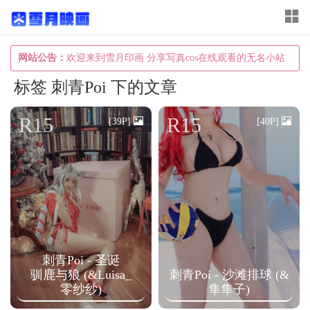
T
o
g
网站公告：
欢迎来到雪月印画 分享写真cos在线观看的无名小站
g
标签 刺青Poi 下的文章
l
e
R15
R15
[39P]
[40P]
n
a
v
i
g
a
刺青Poi - 圣诞
t
驯鹿与狼 (&Luisa_
刺青Poi - 沙滩排球 (&
i
零纱纱)
隼隼子)
o