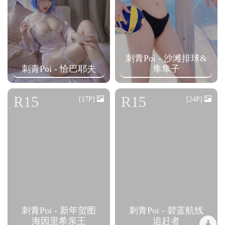
刺青Poi - 沙滩排球&
刺青Poi - 恰巴耶夫
隼隼子
R15
R15
[17P]
[24P]
刺青Poi - 新年贺图
刺青Poi - 碧蓝航线
海因里希亲王
追赶者