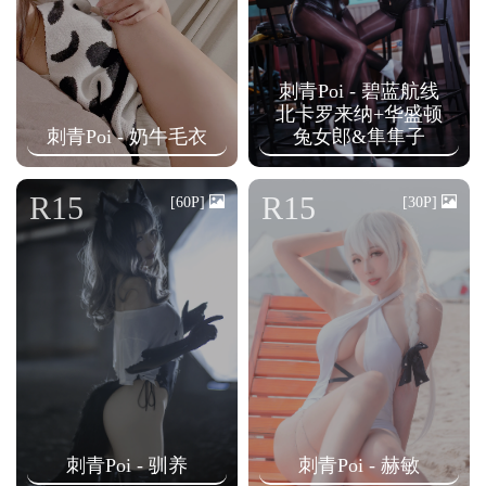
刺青Poi - 碧蓝航线
北卡罗来纳+华盛顿
刺青Poi - 奶牛毛衣
兔女郎&隼隼子
R15
R15
[60P]
[30P]
刺青Poi - 驯养
刺青Poi - 赫敏