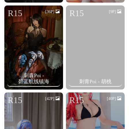
R15
R15
[36P]
[9P]
刺青Poi -
碧蓝航线镇海
刺青Poi - 胡桃
R15
R15
[42P]
[40P]