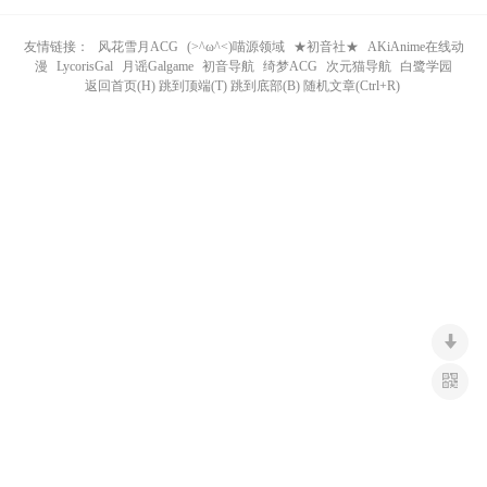
n
友情链接：
风花雪月ACG
(>^ω^<)喵源领域
★初音社★
AKiAnime在线动
漫
LycorisGal
月谣Galgame
初音导航
绮梦ACG
次元猫导航
白鹭学园
返回首页(H) 跳到顶端(T) 跳到底部(B) 随机文章(Ctrl+R)