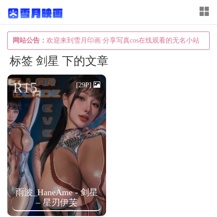
T
o
g
网站公告：
欢迎来到雪月印画 分享写真cos在线观看的无名小站
g
标签 剑星 下的文章
l
e
R15
[29P]
n
a
v
i
g
a
t
雨波_HaneAme - 剑星
i
– 星刃伊芙
o