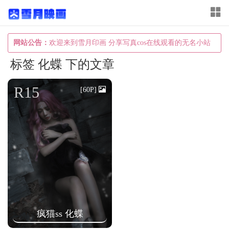
T
o
g
网站公告：
欢迎来到雪月印画 分享写真cos在线观看的无名小站
g
标签 化蝶 下的文章
l
e
R15
[60P]
n
a
v
i
g
a
t
i
疯猫ss 化蝶
o