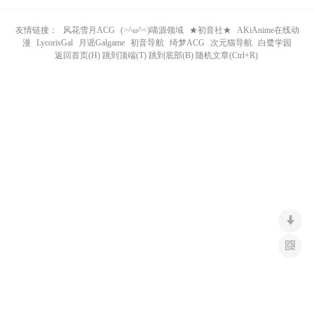
n
友情链接：
风花雪月ACG
(>^ω^<)喵源领域
★初音社★
AKiAnime在线动
漫
LycorisGal
月谣Galgame
初音导航
绮梦ACG
次元猫导航
白鹭学园
返回首页(H) 跳到顶端(T) 跳到底部(B) 随机文章(Ctrl+R)