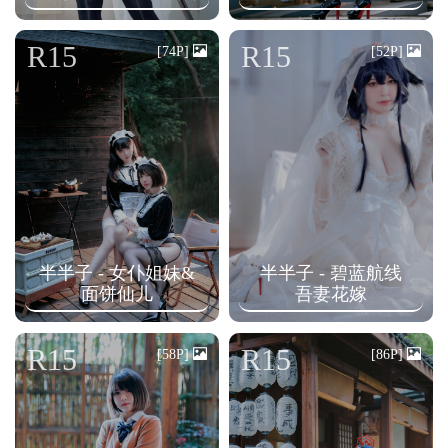
R15
R15
[74P]
[52P]
半半子 - 女仆姐妹&
半半子 - 碧蓝航线
面饼仙儿
吾妻花嫁
R15
R15
[58P]
[86P]