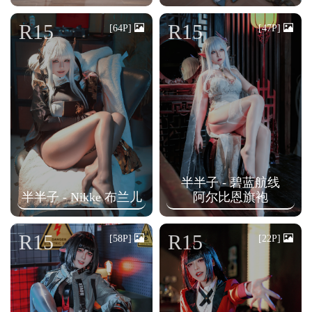
R15
R15
[64P]
[47P]
半半子 - 碧蓝航线
半半子 - Nikke 布兰儿
阿尔比恩旗袍
R15
R15
[58P]
[22P]