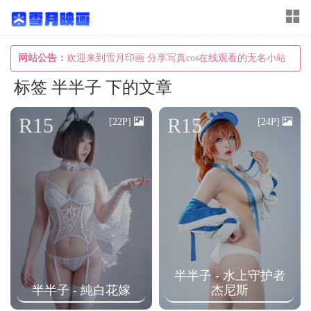
T
o
g
网站公告：
欢迎来到雪月印画 分享写真cos在线观看的无名小站
g
标签 半半子 下的文章
l
e
R15
R15
[22P]
[24P]
n
a
v
i
g
a
t
半半子 - 水上守护者
i
半半子 - 純白花嫁
杰尼斯
o