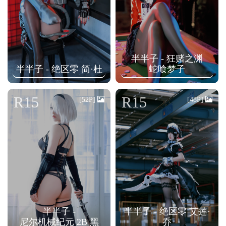
半半子 - 狂赌之渊
半半子 - 绝区零 简·杜
蛇喰梦子
R15
R15
[52P]
[48P]
半半子 -
半半子 - 绝区零 艾莲·
尼尔机械纪元 2B 黑
乔