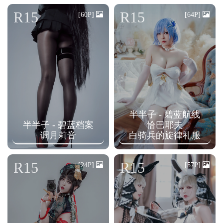
n
R15
R15
[60P]
[64P]
半半子 - 碧蓝航线
半半子 - 碧蓝档案
恰巴耶夫
调月莉音
白骑兵的旋律礼服
R15
R15
[24P]
[57P]