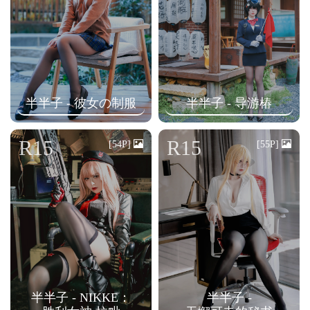
半半子 - 彼女の制服
半半子 - 导游椿
R15
R15
[54P]
[55P]
半半子 - NIKKE：
半半子 -