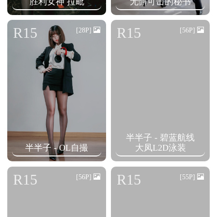
胜利女神 拉毗
无懈可击的秘书
R15
R15
[28P]
[56P]
半半子 - 碧蓝航线
半半子 - OL自撮
大凤L2D泳装
R15
R15
[56P]
[55P]