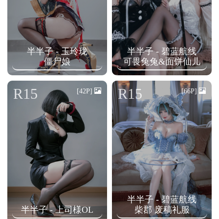
半半子 - 玉玲珑
半半子 - 碧蓝航线
僵尸娘
可畏兔兔&面饼仙儿
R15
R15
[42P]
[66P]
半半子 - 碧蓝航线
半半子 - 上司様OL
柴郡 废稿礼服