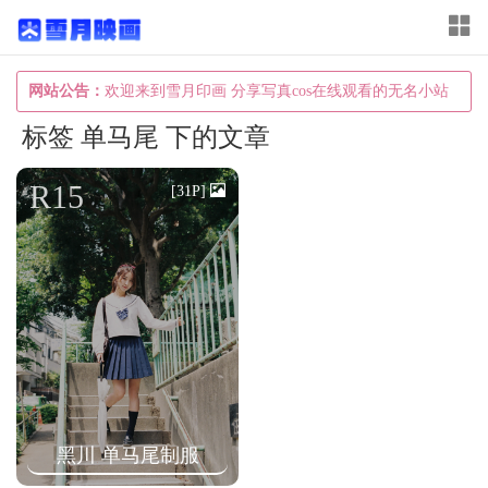
T
o
g
网站公告：
欢迎来到雪月印画 分享写真cos在线观看的无名小站
g
标签 单马尾 下的文章
l
e
R15
[31P]
n
a
v
i
g
a
t
i
黑川 单马尾制服
o