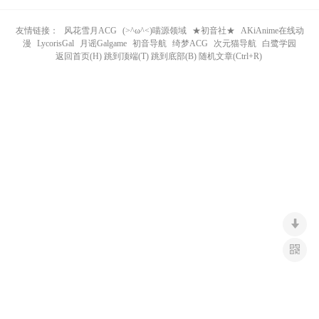
n
友情链接：
风花雪月ACG
(>^ω^<)喵源领域
★初音社★
AKiAnime在线动
漫
LycorisGal
月谣Galgame
初音导航
绮梦ACG
次元猫导航
白鹭学园
返回首页(H) 跳到顶端(T) 跳到底部(B) 随机文章(Ctrl+R)