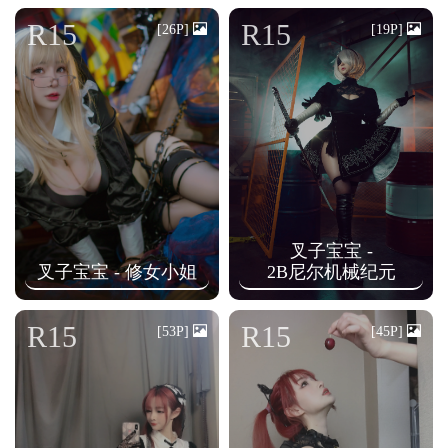
n
R15
R15
[26P]
[19P]
叉子宝宝 -
叉子宝宝 - 修女小姐
2B尼尔机械纪元
R15
R15
[53P]
[45P]