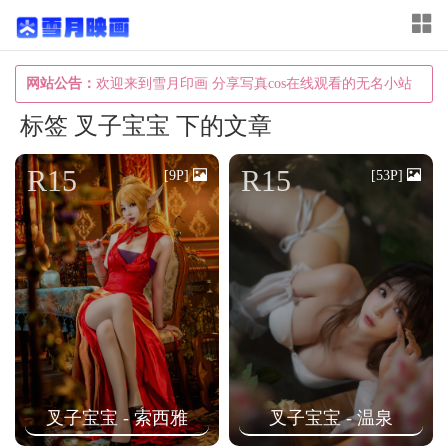
T
o
g
网站公告：
欢迎来到雪月印画 分享写真cos在线观看的无名小站
g
标签 叉子宝宝 下的文章
l
e
R15
R15
[9P]
[53P]
n
a
v
i
g
a
t
i
叉子宝宝 - 索西雅
叉子宝宝 - 温泉
o