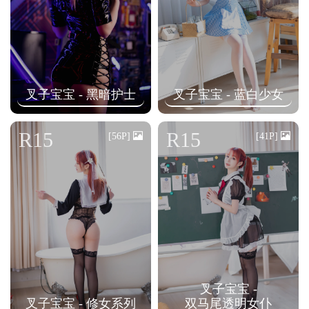
叉子宝宝 - 黑暗护士
叉子宝宝 - 蓝白少女
R15
R15
[56P]
[41P]
叉子宝宝 -
叉子宝宝 - 修女系列
双马尾透明女仆