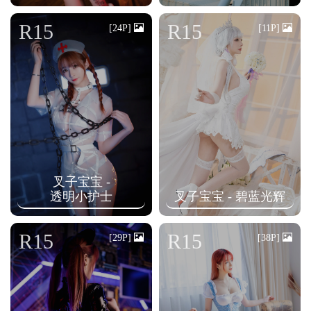
R15
R15
[24P]
[11P]
叉子宝宝 -
透明小护士
叉子宝宝 - 碧蓝光辉
R15
R15
[29P]
[38P]