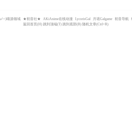
^ω^<)喵源领域
★初音社★
AKiAnime在线动漫
LycorisGal
月谣Galgame
初音导航
返回首页(H) 跳到顶端(T) 跳到底部(B) 随机文章(Ctrl+R)