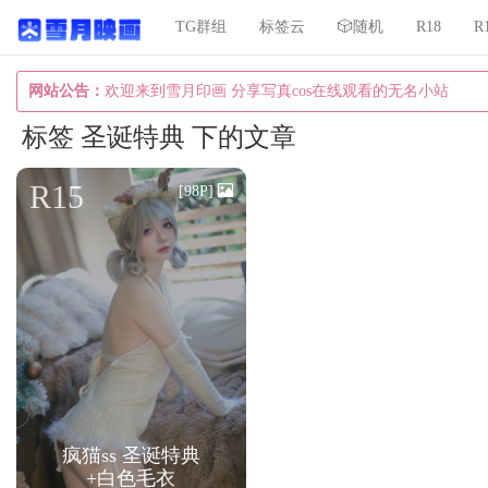
TG群组
标签云
🎲随机
R18
R
网站公告：
欢迎来到雪月印画 分享写真cos在线观看的无名小站
标签 圣诞特典 下的文章
R15
[98P]
疯猫ss 圣诞特典
+白色毛衣