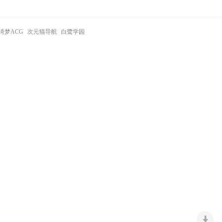
绮梦ACG
次元猫导航
白鹭学园