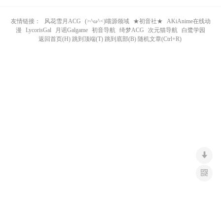
n
友情链接：
风花雪月ACG
(>^ω^<)喵源领域
★初音社★
AKiAnime在线动
漫
LycorisGal
月谣Galgame
初音导航
绮梦ACG
次元猫导航
白鹭学园
返回首页(H) 跳到顶端(T) 跳到底部(B) 随机文章(Ctrl+R)