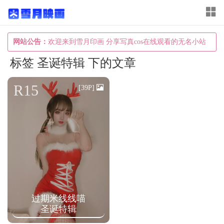
T
o
g
网站公告：
欢迎来到雪月印画 分享写真cos在线观看的无名小站
g
标签 圣诞特辑 下的文章
l
e
R15
[39P]
n
a
v
i
g
a
t
过期米线线喵
i
圣诞特辑
o