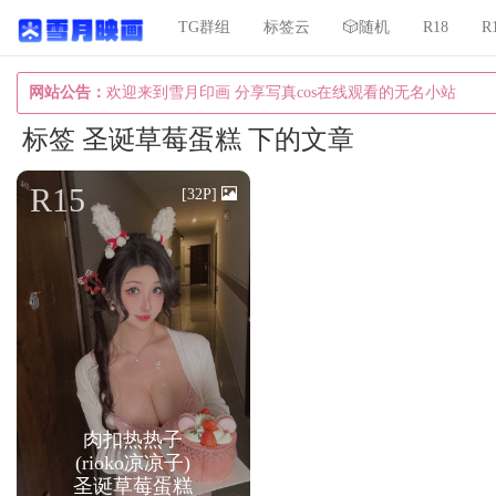
TG群组
标签云
🎲随机
R18
R
网站公告：
欢迎来到雪月印画 分享写真cos在线观看的无名小站
标签 圣诞草莓蛋糕 下的文章
R15
[32P]
肉扣热热子
(rioko凉凉子)
圣诞草莓蛋糕