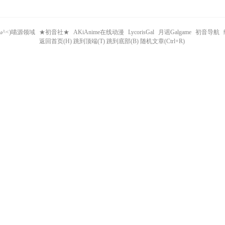
^ω^<)喵源领域
★初音社★
AKiAnime在线动漫
LycorisGal
月谣Galgame
初音导航
返回首页(H) 跳到顶端(T) 跳到底部(B) 随机文章(Ctrl+R)