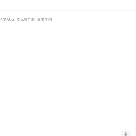
绮梦ACG
次元猫导航
白鹭学园