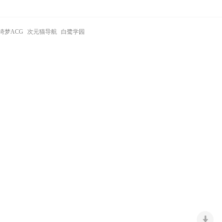
绮梦ACG
次元猫导航
白鹭学园