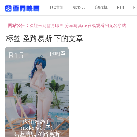
TG群组
标签云
🎲随机
R18
R
网站公告：
欢迎来到雪月印画 分享写真cos在线观看的无名小站
标签 圣路易斯 下的文章
R15
[40P]
肉扣热热子
(rioko凉凉子)
碧蓝航线 圣路易斯