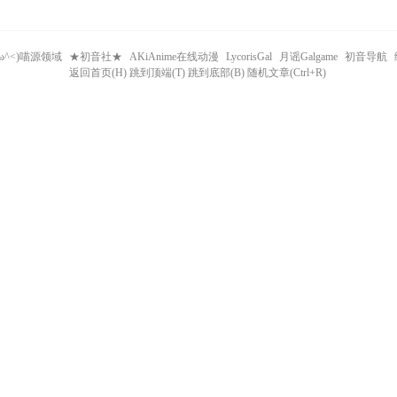
^ω^<)喵源领域
★初音社★
AKiAnime在线动漫
LycorisGal
月谣Galgame
初音导航
返回首页(H) 跳到顶端(T) 跳到底部(B) 随机文章(Ctrl+R)