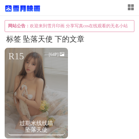
T
o
g
网站公告：
欢迎来到雪月印画 分享写真cos在线观看的无名小站
g
标签 坠落天使 下的文章
l
e
R15
[64P]
n
a
v
i
g
a
t
过期米线线喵
i
坠落天使
o