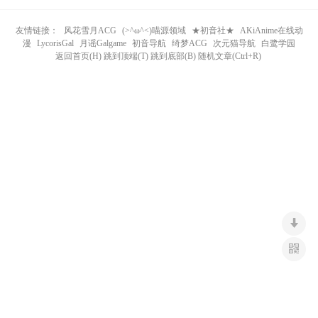
n
友情链接：
风花雪月ACG
(>^ω^<)喵源领域
★初音社★
AKiAnime在线动
漫
LycorisGal
月谣Galgame
初音导航
绮梦ACG
次元猫导航
白鹭学园
返回首页(H) 跳到顶端(T) 跳到底部(B) 随机文章(Ctrl+R)