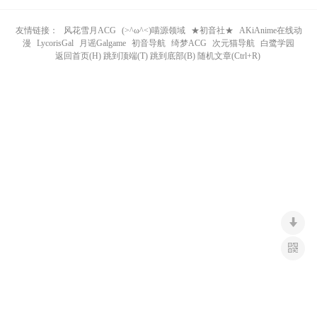
n
友情链接：
风花雪月ACG
(>^ω^<)喵源领域
★初音社★
AKiAnime在线动
漫
LycorisGal
月谣Galgame
初音导航
绮梦ACG
次元猫导航
白鹭学园
返回首页(H) 跳到顶端(T) 跳到底部(B) 随机文章(Ctrl+R)