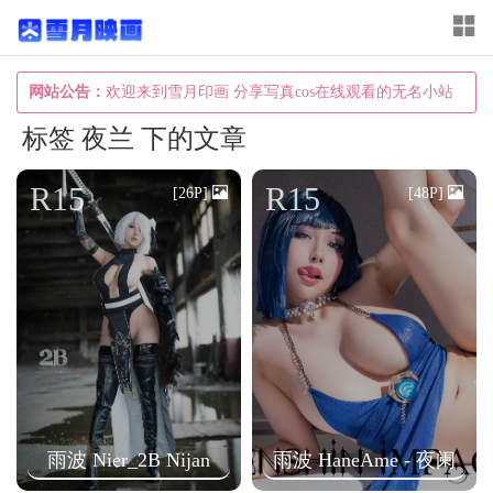
T
o
g
网站公告：
欢迎来到雪月印画 分享写真cos在线观看的无名小站
g
标签 夜兰 下的文章
l
e
R15
R15
[26P]
[48P]
n
a
v
i
g
a
t
i
雨波 Nier_2B Nijan
雨波 HaneAme - 夜阑
o