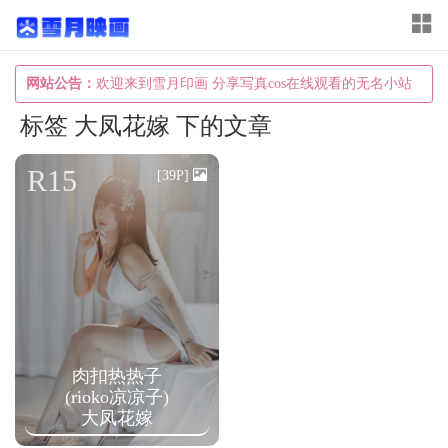
T
o
g
网站公告：
欢迎来到雪月印画 分享写真cos在线观看的无名小站
g
标签 大凤花嫁 下的文章
l
e
R15
[39P]
n
a
v
i
g
a
肉扣热热子
t
(rioko凉凉子)
i
大凤花嫁
o