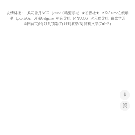
n
友情链接：
风花雪月ACG
(>^ω^<)喵源领域
★初音社★
AKiAnime在线动
漫
LycorisGal
月谣Galgame
初音导航
绮梦ACG
次元猫导航
白鹭学园
返回首页(H) 跳到顶端(T) 跳到底部(B) 随机文章(Ctrl+R)