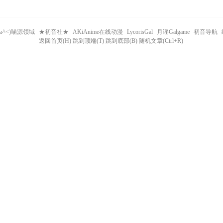
^ω^<)喵源领域
★初音社★
AKiAnime在线动漫
LycorisGal
月谣Galgame
初音导航
返回首页(H) 跳到顶端(T) 跳到底部(B) 随机文章(Ctrl+R)