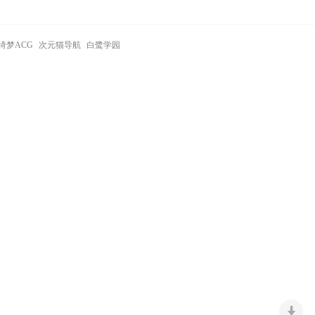
绮梦ACG
次元猫导航
白鹭学园