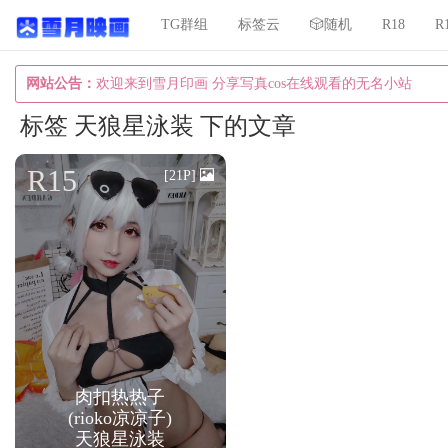
TG群组
标签云
🎲随机
R18
R
网站公告：
欢迎来到雪月印画 分享写真cos在线观看的无名小站
标签 天狼星泳装 下的文章
R15
[21P]
肉扣热热子
(rioko凉凉子)
天狼星泳装