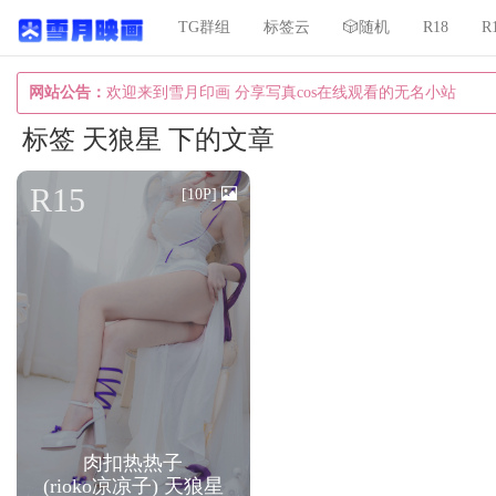
TG群组
标签云
🎲随机
R18
R
网站公告：
欢迎来到雪月印画 分享写真cos在线观看的无名小站
标签 天狼星 下的文章
R15
[10P]
肉扣热热子
(rioko凉凉子) 天狼星