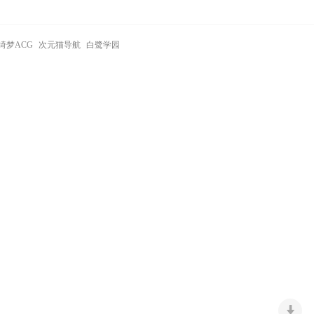
绮梦ACG
次元猫导航
白鹭学园