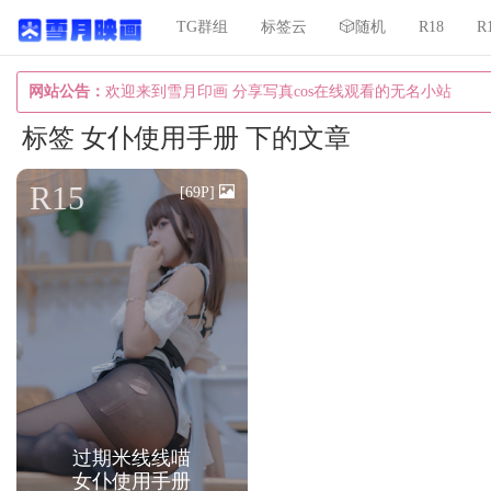
TG群组
标签云
🎲随机
R18
R
网站公告：
欢迎来到雪月印画 分享写真cos在线观看的无名小站
标签 女仆使用手册 下的文章
R15
[69P]
过期米线线喵
女仆使用手册