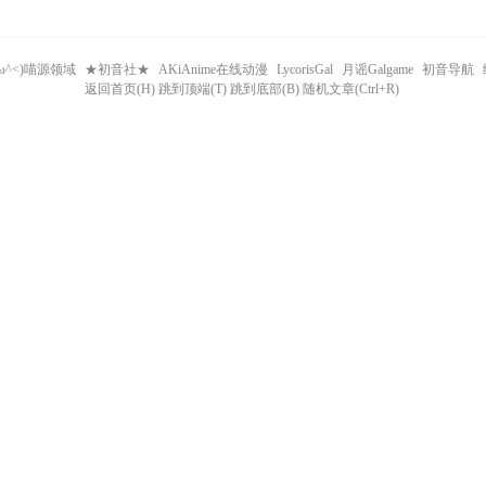
^ω^<)喵源领域
★初音社★
AKiAnime在线动漫
LycorisGal
月谣Galgame
初音导航
返回首页(H) 跳到顶端(T) 跳到底部(B) 随机文章(Ctrl+R)