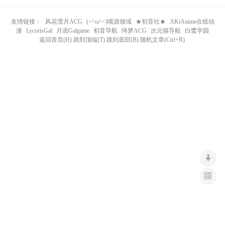
n
友情链接：
风花雪月ACG
(>^ω^<)喵源领域
★初音社★
AKiAnime在线动
漫
LycorisGal
月谣Galgame
初音导航
绮梦ACG
次元猫导航
白鹭学园
返回首页(H) 跳到顶端(T) 跳到底部(B) 随机文章(Ctrl+R)