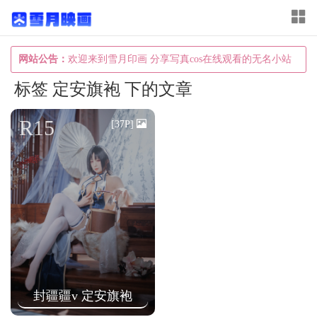
T
o
g
网站公告：
欢迎来到雪月印画 分享写真cos在线观看的无名小站
g
标签 定安旗袍 下的文章
l
e
R15
[37P]
n
a
v
i
g
a
t
i
封疆疆v 定安旗袍
o