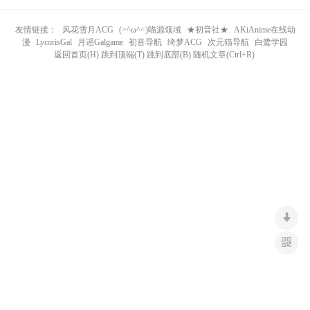
n
友情链接：
风花雪月ACG
(>^ω^<)喵源领域
★初音社★
AKiAnime在线动
漫
LycorisGal
月谣Galgame
初音导航
绮梦ACG
次元猫导航
白鹭学园
返回首页(H) 跳到顶端(T) 跳到底部(B) 随机文章(Ctrl+R)