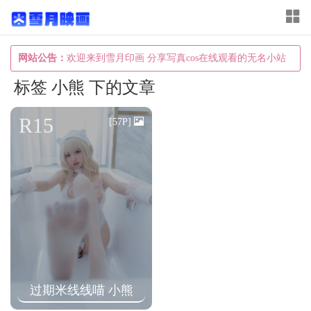
T
o
g
网站公告：
欢迎来到雪月印画 分享写真cos在线观看的无名小站
g
标签 小熊 下的文章
l
e
R15
[57P]
n
a
v
i
g
a
t
i
过期米线线喵 小熊
o