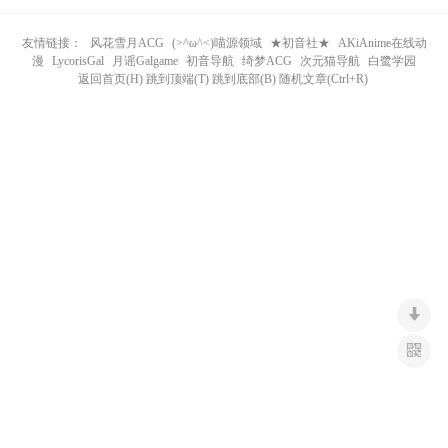
n
友情链接：
风花雪月ACG
(>^ω^<)喵源领域
★初音社★
AKiAnime在线动
漫
LycorisGal
月谣Galgame
初音导航
绮梦ACG
次元猫导航
白鹭学园
返回首页(H) 跳到顶端(T) 跳到底部(B) 随机文章(Ctrl+R)