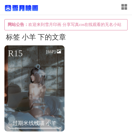
T
o
g
网站公告：
欢迎来到雪月印画 分享写真cos在线观看的无名小站
g
标签 小羊 下的文章
l
e
R15
[66P]
n
a
v
i
g
a
t
i
过期米线线喵 小羊
o