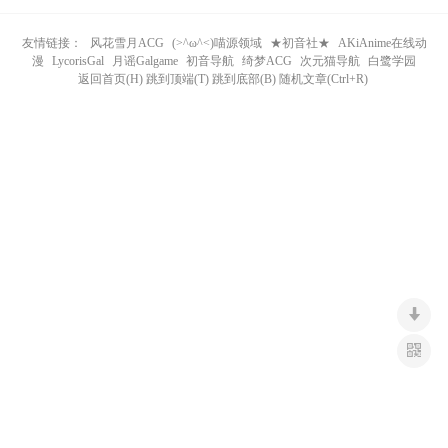
n
友情链接：
风花雪月ACG
(>^ω^<)喵源领域
★初音社★
AKiAnime在线动
漫
LycorisGal
月谣Galgame
初音导航
绮梦ACG
次元猫导航
白鹭学园
返回首页(H) 跳到顶端(T) 跳到底部(B) 随机文章(Ctrl+R)