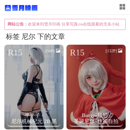
T
o
g
网站公告：
欢迎来到雪月印画 分享写真cos在线观看的无名小站
g
标签 尼尔 下的文章
l
e
R15
R15
[52P]
[132P]
n
a
v
i
g
a
t
半半子 -
Bangni邦尼 -
i
尼尔机械纪元 2B 黑
圣诞尼尔+红裙自拍
o