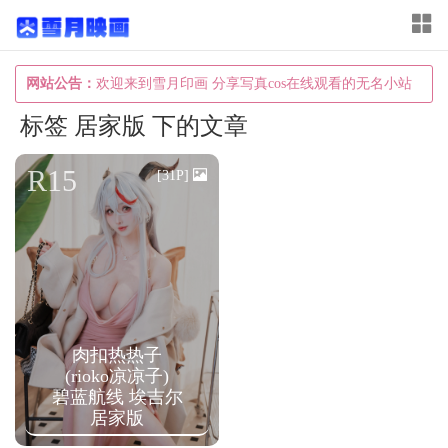
T
o
g
网站公告：
欢迎来到雪月印画 分享写真cos在线观看的无名小站
g
标签 居家版 下的文章
l
e
R15
[31P]
n
a
v
i
g
a
肉扣热热子
(rioko凉凉子)
t
碧蓝航线 埃吉尔
i
居家版
o