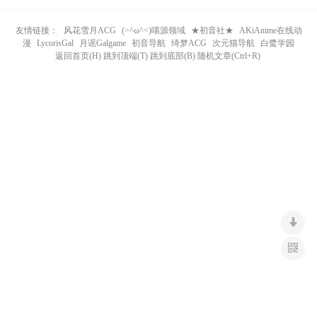
n
友情链接：
风花雪月ACG
(>^ω^<)喵源领域
★初音社★
AKiAnime在线动
漫
LycorisGal
月谣Galgame
初音导航
绮梦ACG
次元猫导航
白鹭学园
返回首页(H) 跳到顶端(T) 跳到底部(B) 随机文章(Ctrl+R)