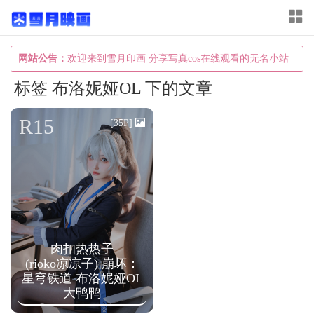
T
o
g
网站公告：
欢迎来到雪月印画 分享写真cos在线观看的无名小站
g
标签 布洛妮娅OL 下的文章
l
e
R15
[35P]
n
a
v
i
g
a
肉扣热热子
(rioko凉凉子) 崩坏：
t
星穹铁道 布洛妮娅OL
i
大鸭鸭
o