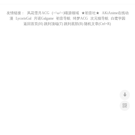
n
友情链接：
风花雪月ACG
(>^ω^<)喵源领域
★初音社★
AKiAnime在线动
漫
LycorisGal
月谣Galgame
初音导航
绮梦ACG
次元猫导航
白鹭学园
返回首页(H) 跳到顶端(T) 跳到底部(B) 随机文章(Ctrl+R)