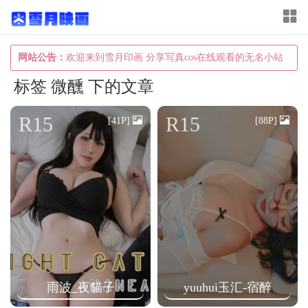
T
o
g
网站公告：
欢迎来到雪月印画 分享写真cos在线观看的无名小站
g
标签 微醺 下的文章
l
e
R15
R15
[41P]
[88P]
n
a
v
i
g
a
t
i
雨波_夜貓子
yuuhui玉汇-宿醉
o