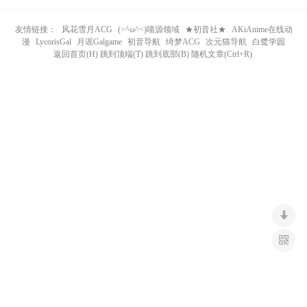
n
友情链接：
风花雪月ACG
(>^ω^<)喵源领域
★初音社★
AKiAnime在线动
漫
LycorisGal
月谣Galgame
初音导航
绮梦ACG
次元猫导航
白鹭学园
返回首页(H) 跳到顶端(T) 跳到底部(B) 随机文章(Ctrl+R)