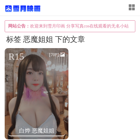
T
o
g
网站公告：
欢迎来到雪月印画 分享写真cos在线观看的无名小站
g
标签 恶魔姐姐 下的文章
l
e
R15
[70P]
n
a
v
i
g
a
t
i
白烨 恶魔姐姐
o