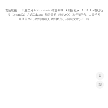
n
友情链接：
风花雪月ACG
(>^ω^<)喵源领域
★初音社★
AKiAnime在线动
漫
LycorisGal
月谣Galgame
初音导航
绮梦ACG
次元猫导航
白鹭学园
返回首页(H) 跳到顶端(T) 跳到底部(B) 随机文章(Ctrl+R)