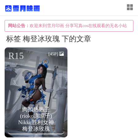
T
o
g
网站公告：
欢迎来到雪月印画 分享写真cos在线观看的无名小站
g
标签 梅登冰玫瑰 下的文章
l
e
R15
[45P]
n
a
v
i
g
a
肉扣热热子
(rioko凉凉子)
t
Nikke胜利女神
i
梅登冰玫瑰
o