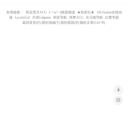
n
友情链接：
风花雪月ACG
(>^ω^<)喵源领域
★初音社★
AKiAnime在线动
漫
LycorisGal
月谣Galgame
初音导航
绮梦ACG
次元猫导航
白鹭学园
返回首页(H) 跳到顶端(T) 跳到底部(B) 随机文章(Ctrl+R)