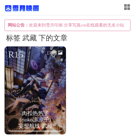
T
o
g
网站公告：
欢迎来到雪月印画 分享写真cos在线观看的无名小站
g
标签 武藏 下的文章
l
e
R15
[30P]
n
a
v
i
g
a
肉扣热热子
t
(rioko凉凉子)
i
妄想航线 武藏
o