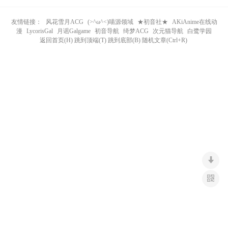
n
友情链接：
风花雪月ACG
(>^ω^<)喵源领域
★初音社★
AKiAnime在线动
漫
LycorisGal
月谣Galgame
初音导航
绮梦ACG
次元猫导航
白鹭学园
返回首页(H) 跳到顶端(T) 跳到底部(B) 随机文章(Ctrl+R)