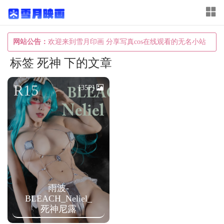
T
o
g
网站公告：
欢迎来到雪月印画 分享写真cos在线观看的无名小站
g
标签 死神 下的文章
l
e
R15
[35P]
n
a
v
i
g
a
雨波-
t
BLEACH_Neliel_
i
死神尼露
o