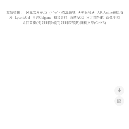
n
友情链接：
风花雪月ACG
(>^ω^<)喵源领域
★初音社★
AKiAnime在线动
漫
LycorisGal
月谣Galgame
初音导航
绮梦ACG
次元猫导航
白鹭学园
返回首页(H) 跳到顶端(T) 跳到底部(B) 随机文章(Ctrl+R)