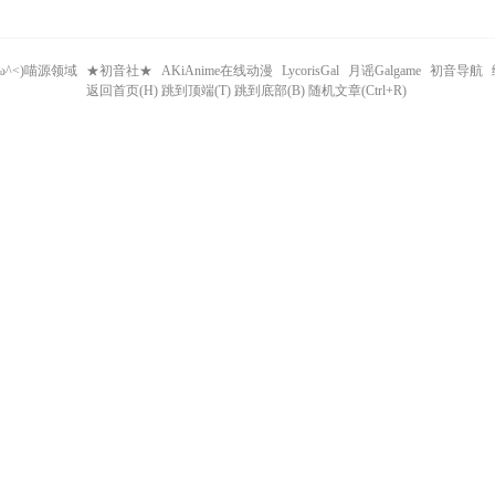
^ω^<)喵源领域
★初音社★
AKiAnime在线动漫
LycorisGal
月谣Galgame
初音导航
返回首页(H) 跳到顶端(T) 跳到底部(B) 随机文章(Ctrl+R)