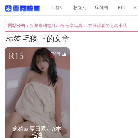
TG群组
标签云
🎲随机
R18
R
网站公告：
欢迎来到雪月印画 分享写真cos在线观看的无名小站
标签 毛毯 下的文章
R15
[20P]
疯猫ss 夏日限定A本
毛毯