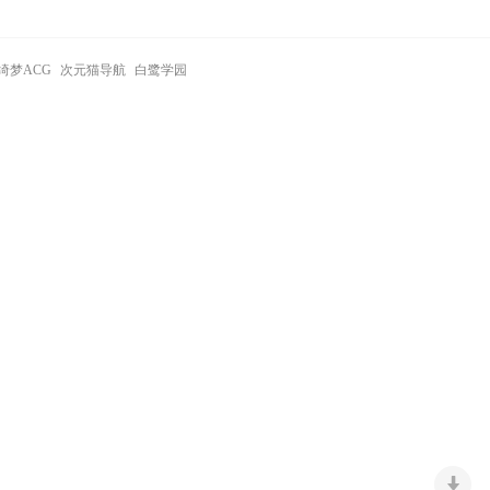
绮梦ACG
次元猫导航
白鹭学园