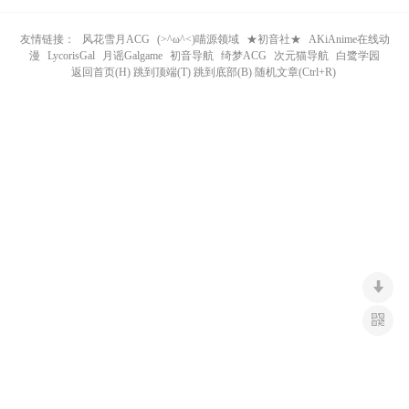
n
友情链接：
风花雪月ACG
(>^ω^<)喵源领域
★初音社★
AKiAnime在线动
漫
LycorisGal
月谣Galgame
初音导航
绮梦ACG
次元猫导航
白鹭学园
返回首页(H) 跳到顶端(T) 跳到底部(B) 随机文章(Ctrl+R)